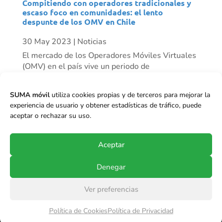
Compitiendo con operadores tradicionales y
escaso foco en comunidades: el lento
despunte de los OMV en Chile
30 May 2023
|
Noticias
El mercado de los Operadores Móviles Virtuales
(OMV) en el país vive un periodo de
resurgimiento progresivo. Mientras algunos
actores han desaparecido, vemos otros como
SUMA móvil
utiliza cookies propias y de terceros para mejorar la
Mundo Móvil que ha tenido un crecimiento
experiencia de usuario y obtener estadísticas de tráfico, puede
importante de clientes en el último tiempo, y se
aceptar o rechazar su uso.
proyecta...
Aceptar
Denegar
Ver preferencias
© Copyright 2017-2024
SUMA móvil S.p.A.
.
Política de Cookies
Política de Privacidad
Todos los derechos reservados.