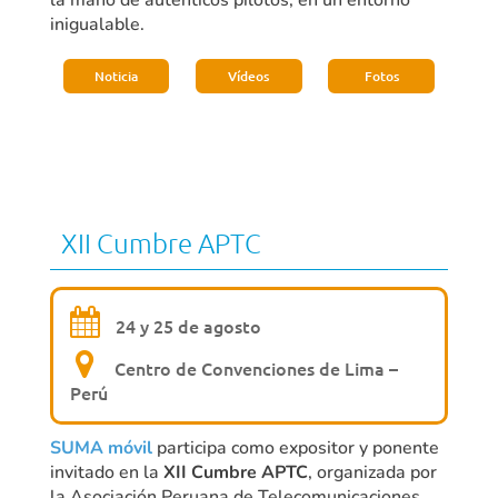
la mano de auténticos pilotos, en un entorno
inigualable.
Noticia
Vídeos
Fotos
XII Cumbre APTC
24 y 25 de agosto
Centro de Convenciones de Lima –
Perú
SUMA móvil
participa como expositor y ponente
invitado en la
XII Cumbre APTC
, organizada por
la Asociación Peruana de Telecomunicaciones,