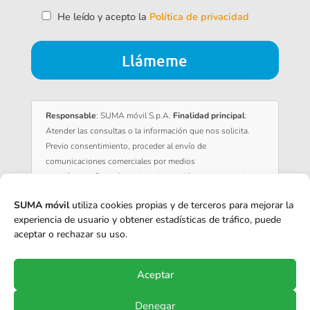
He leído y acepto la
Política de privacidad
Responsable
: SUMA móvil S.p.A.
Finalidad principal
:
Atender las consultas o la información que nos solicita.
Previo consentimiento, proceder al envío de
comunicaciones comerciales por medios
electrónicos.
Derechos
: Acceder, rectificar y suprimir los
datos, portabilidad de los datos, limitación u oposición a
SUMA móvil
utiliza cookies propias y de terceros para mejorar la
su tratamiento, transparencia y derecho a no ser objeto de
experiencia de usuario y obtener estadísticas de tráfico, puede
decisiones automatizadas.
Información adicional
: Puede
aceptar o rechazar su uso.
consultar la información adicional y detallada sobre
nuestra
política de privacidad
.
Aceptar
Denegar