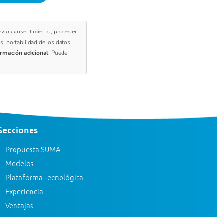
revio consentimiento, proceder
os, portabilidad de los datos,
ormación adicional
: Puede
Secciones
Propuesta SUMA
Modelos
Plataforma Tecnológica
Experiencia
Ventajas