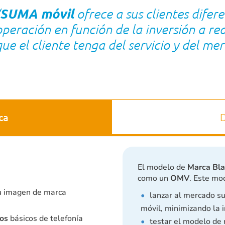
SUMA móvil
ofrece a sus clientes difer
operación en función de la inversión a re
que el cliente tenga del servicio y del me
ca
D
El modelo de
Marca Bl
como un
OMV
. Este mo
u imagen de marca
lanzar al mercado s
móvil, minimizando la 
ios
básicos de telefonía
testar el modelo de n