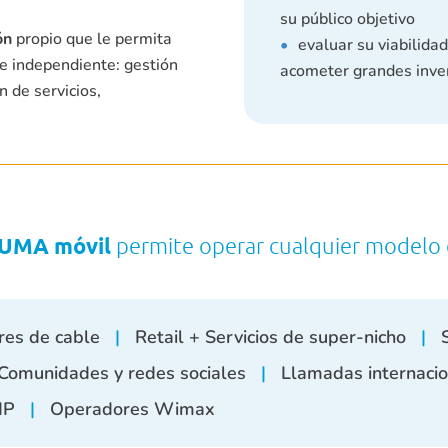
su público objetivo
ón
propio que le permita
evaluar su viabilida
e independiente: gestión
acometer grandes inve
n de servicios,
UMA móvil
permite operar cualquier modelo 
es de cable
|
Retail + Servicios de super-nicho
|
S
Comunidades y redes sociales
|
Llamadas internaci
oIP
|
Operadores Wimax