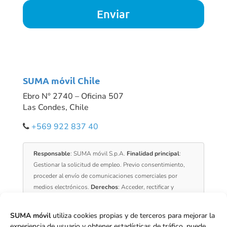
SUMA móvil Chile
Ebro N° 2740 – Oficina 507
Las Condes, Chile
+569 922 837 40
Responsable
: SUMA móvil S.p.A.
Finalidad principal
:
Gestionar la solicitud de empleo. Previo consentimiento,
proceder al envío de comunicaciones comerciales por
medios electrónicos.
Derechos
: Acceder, rectificar y
suprimir los datos, portabilidad de los datos, limitación u
oposición a su tratamiento, transparencia y derecho a no
SUMA móvil
utiliza cookies propias y de terceros para mejorar la
ser objeto de decisiones automatizadas.
Información
experiencia de usuario y obtener estadísticas de tráfico, puede