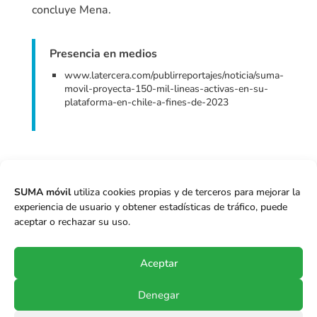
concluye Mena.
Presencia en medios
www.latercera.com/publirreportajes/noticia/suma-
movil-proyecta-150-mil-lineas-activas-en-su-
plataforma-en-chile-a-fines-de-2023

5G
,
GTD
,
IPCom
,
Mundo Móvil
,
Plataforma
SUMA móvil
utiliza cookies propias y de terceros para mejorar la
SUMA
,
Rodrigo Mena
,
Smobi
,
Telbros
experiencia de usuario y obtener estadísticas de tráfico, puede
aceptar o rechazar su uso.
←
Anterior
Siguiente
→
Aceptar
Denegar
SUMA móvil S.p.A.