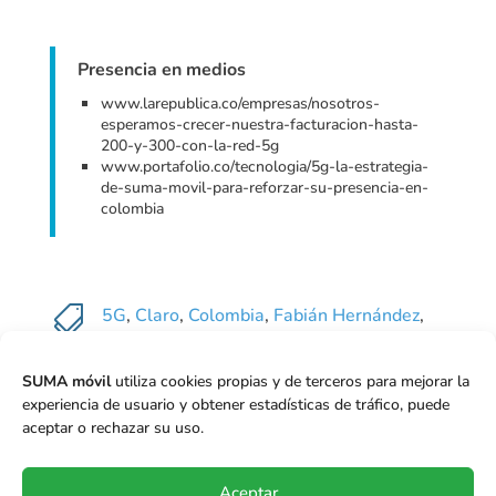
Presencia en medios
www.larepublica.co/empresas/nosotros-
esperamos-crecer-nuestra-facturacion-hasta-
200-y-300-con-la-red-5g
www.portafolio.co/tecnologia/5g-la-estrategia-
de-suma-movil-para-reforzar-su-presencia-en-
colombia

5G
,
Claro
,
Colombia
,
Fabián Hernández
,
Iván Montenegro
,
Kalley
,
La República
,
Mauricio Lizcano
,
MinTIC
,
Movistar-Tigo
,
SUMA móvil
utiliza cookies propias y de terceros para mejorar la
MVNOs
,
Telecall
,
Wom
experiencia de usuario y obtener estadísticas de tráfico, puede
aceptar o rechazar su uso.
←
Anterior
Siguiente
→
Aceptar