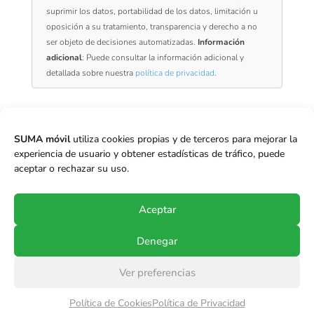
suprimir los datos, portabilidad de los datos, limitación u
oposición a su tratamiento, transparencia y derecho a no
ser objeto de decisiones automatizadas.
Información
adicional
: Puede consultar la información adicional y
detallada sobre nuestra
política de privacidad
.
SUMA móvil Chile
Ebro N° 2740 – Oficina 507
SUMA móvil
utiliza cookies propias y de terceros para mejorar la
Las Condes, Chile
experiencia de usuario y obtener estadísticas de tráfico, puede
aceptar o rechazar su uso.
+569 922 837 40
Aceptar
Denegar
© Copyright 2017-2024
SUMA móvil S.p.A.
.
Ver preferencias
Todos los derechos reservados.
Política de Cookies
Política de Privacidad