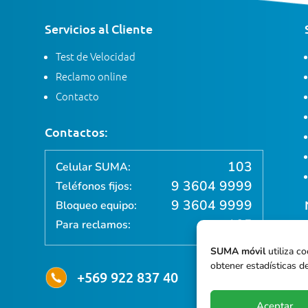
Servicios al Cliente
Test de Velocidad
Reclamo online
Contacto
Contactos:
103
Celular SUMA:
9 3604 9999
Teléfonos fijos:
9 3604 9999
Bloqueo equipo:
105
Para reclamos:
SUMA móvil
utiliza co
obtener estadísticas de
+569 922 837 40
Aceptar