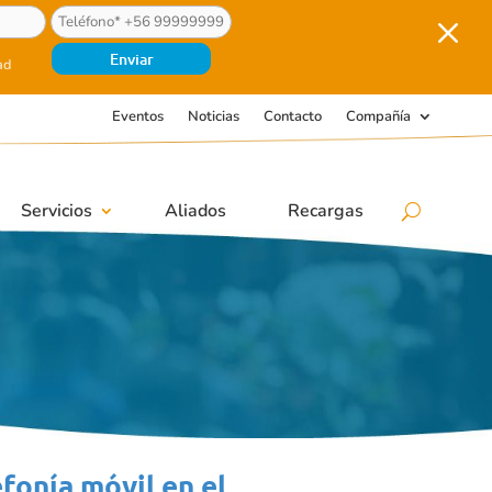
M
ad
Eventos
Noticias
Contacto
Compañía
Servicios
Aliados
Recargas
fonía móvil en el