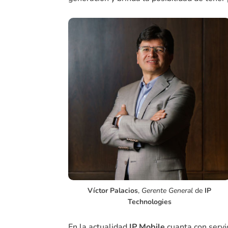
Víctor Palacios
,
Gerente General
de
IP
Technologies
En la actualidad
IP Mobile
cuanta con servi