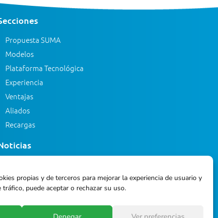
Secciones
Propuesta SUMA
Modelos
Plataforma Tecnológica
Experiencia
Ventajas
Aliados
Recargas
Noticias
Eventos
okies propias y de terceros para mejorar la experiencia de usuario y
Blog
 tráfico, puede aceptar o rechazar su uso.
Glosario
Denegar
Ver preferencias