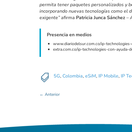
permita tener paquetes personalizados y be
incorporando nuevas tecnologías como el d
exigente”
afirma
Patricia Junca Sánchez
–
Presencia en medios
www.diariodelsur.com.co/ip-technologies
extra.com.co/ip-technologies-con-ayuda-d

5G
,
Colombia
,
eSiM
,
IP Mobile
,
IP Te
←
Anterior