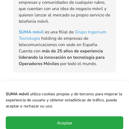
empresas y comunidades de cualquier rubro,
que cuentan con una idea de negocio móvil y
quieren lanzar al mercado su propio servicio de
telefonía móvil.
SUMA móvil
es una filial de
Grupo Ingenium
Tecnología
holding de empresas de
telecomunicaciones con sede en España.
Cuenta con
más de 25 años de experiencia
liderando la innovación en tecnología para
Operadores Móviles
por todo el mundo.

eSiM
,
iPhone
,
Perú
,
Roaming
,
SIM Móvil
SUMA móvil
utiliza cookies propias y de terceros para mejorar la
experiencia de usuario y obtener estadísticas de tráfico, puede
aceptar o rechazar su uso.
←
Anterior
Siguiente
→
Aceptar