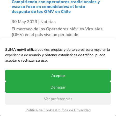
Compitiendo con operadores tradicionales y
escaso foco en comunidades: el lento
despunte de los OMV en Chile
30 May 2023
|
Noticias
El mercado de los Operadores Móviles Virtuales
(OMV) en el país vive un periodo de
resurgimiento progresivo. Mientras algunos
actores han desaparecido, vemos otros como
SUMA móvil
utiliza cookies propias y de terceros para mejorar la
Mundo Móvil que ha tenido un crecimiento
experiencia de usuario y obtener estadísticas de tráfico, puede
importante de clientes en el último tiempo, y se
aceptar o rechazar su uso.
proyecta...
Aceptar
Denegar
Ver preferencias
© Copyright 2017-2024
SUMA móvil S.p.A.
.
Política de Cookies
Política de Privacidad
Todos los derechos reservados.