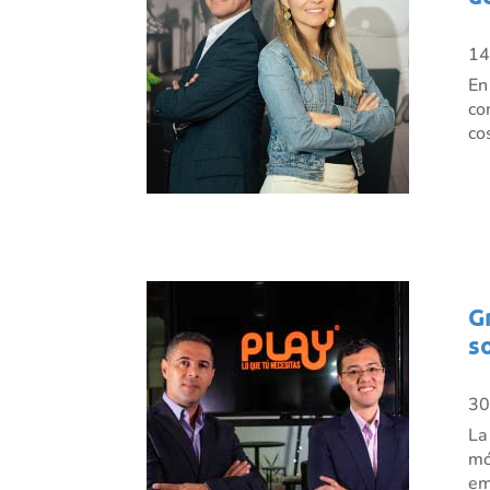
14
En
co
co
G
s
30
La
mó
em