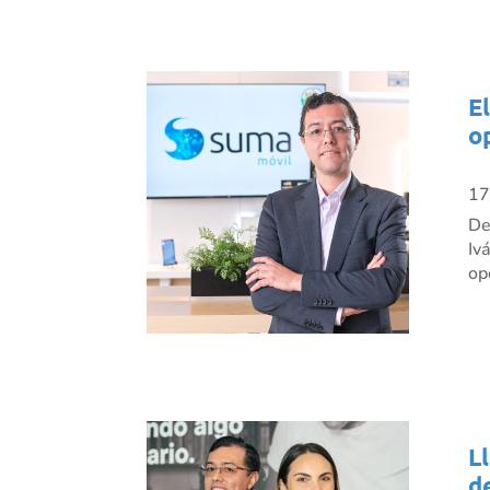
E
o
17
De
Iv
op
L
d