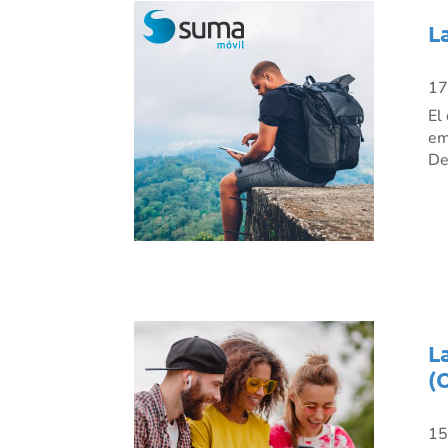
L
17
El
em
De
L
(
15