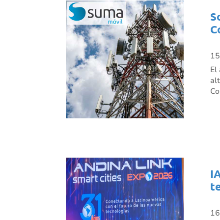
S
C
15
El
al
Co
I
t
16