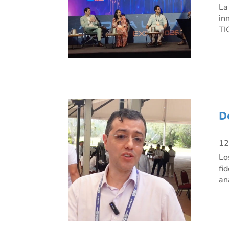
La
in
TI
D
12
Lo
fi
an