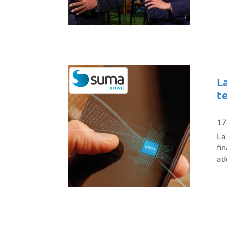
L
t
17
La
fi
ad