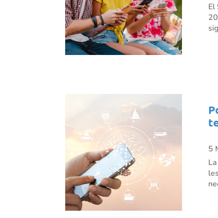
El
20
si
P
t
5 
La
le
ne