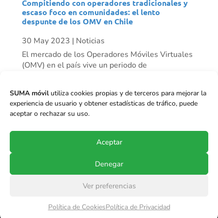
Compitiendo con operadores tradicionales y
escaso foco en comunidades: el lento
despunte de los OMV en Chile
30 May 2023
|
Noticias
El mercado de los Operadores Móviles Virtuales
(OMV) en el país vive un periodo de
resurgimiento progresivo. Mientras algunos
actores han desaparecido, vemos otros como
SUMA móvil
utiliza cookies propias y de terceros para mejorar la
Mundo Móvil que ha tenido un crecimiento
experiencia de usuario y obtener estadísticas de tráfico, puede
importante de clientes en el último tiempo, y se
aceptar o rechazar su uso.
proyecta...
Aceptar
Denegar
Ver preferencias
© Copyright 2017-2024
SUMA móvil S.p.A.
.
Política de Cookies
Política de Privacidad
Todos los derechos reservados.