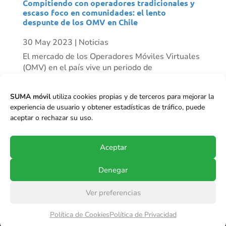
Compitiendo con operadores tradicionales y
escaso foco en comunidades: el lento
despunte de los OMV en Chile
30 May 2023
|
Noticias
El mercado de los Operadores Móviles Virtuales
(OMV) en el país vive un periodo de
resurgimiento progresivo. Mientras algunos
actores han desaparecido, vemos otros como
SUMA móvil
utiliza cookies propias y de terceros para mejorar la
Mundo Móvil que ha tenido un crecimiento
experiencia de usuario y obtener estadísticas de tráfico, puede
importante de clientes en el último tiempo, y se
aceptar o rechazar su uso.
proyecta...
Aceptar
Denegar
Ver preferencias
© Copyright 2017-2024
SUMA móvil S.p.A.
.
Política de Cookies
Política de Privacidad
Todos los derechos reservados.