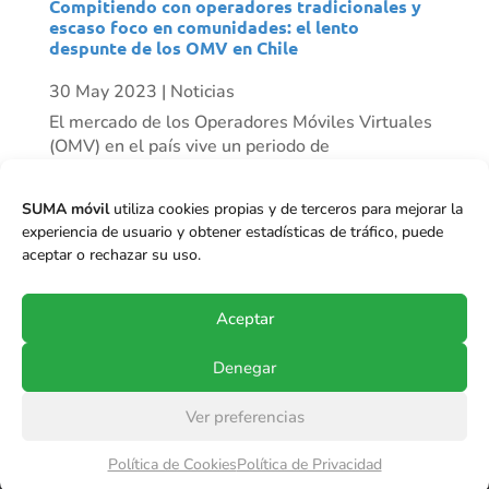
Compitiendo con operadores tradicionales y
escaso foco en comunidades: el lento
despunte de los OMV en Chile
30 May 2023
|
Noticias
El mercado de los Operadores Móviles Virtuales
(OMV) en el país vive un periodo de
resurgimiento progresivo. Mientras algunos
actores han desaparecido, vemos otros como
SUMA móvil
utiliza cookies propias y de terceros para mejorar la
Mundo Móvil que ha tenido un crecimiento
experiencia de usuario y obtener estadísticas de tráfico, puede
importante de clientes en el último tiempo, y se
aceptar o rechazar su uso.
proyecta...
Aceptar
Denegar
Ver preferencias
© Copyright 2017-2024
SUMA móvil S.p.A.
.
Política de Cookies
Política de Privacidad
Todos los derechos reservados.