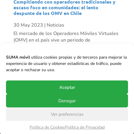
Compitiendo con operadores tradicionales y
escaso foco en comunidades: el lento
despunte de los OMV en Chile
30 May 2023
|
Noticias
El mercado de los Operadores Móviles Virtuales
(OMV) en el país vive un periodo de
resurgimiento progresivo. Mientras algunos
actores han desaparecido, vemos otros como
SUMA móvil
utiliza cookies propias y de terceros para mejorar la
Mundo Móvil que ha tenido un crecimiento
experiencia de usuario y obtener estadísticas de tráfico, puede
importante de clientes en el último tiempo, y se
aceptar o rechazar su uso.
proyecta...
Aceptar
Denegar
Ver preferencias
© Copyright 2017-2024
SUMA móvil S.p.A.
.
Política de Cookies
Política de Privacidad
Todos los derechos reservados.