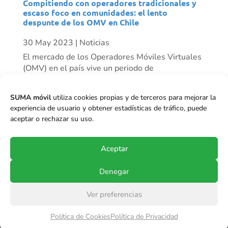
Compitiendo con operadores tradicionales y
escaso foco en comunidades: el lento
despunte de los OMV en Chile
30 May 2023
|
Noticias
El mercado de los Operadores Móviles Virtuales
(OMV) en el país vive un periodo de
resurgimiento progresivo. Mientras algunos
actores han desaparecido, vemos otros como
SUMA móvil
utiliza cookies propias y de terceros para mejorar la
Mundo Móvil que ha tenido un crecimiento
experiencia de usuario y obtener estadísticas de tráfico, puede
importante de clientes en el último tiempo, y se
aceptar o rechazar su uso.
proyecta...
Aceptar
Denegar
Ver preferencias
© Copyright 2017-2024
SUMA móvil S.p.A.
.
Política de Cookies
Política de Privacidad
Todos los derechos reservados.