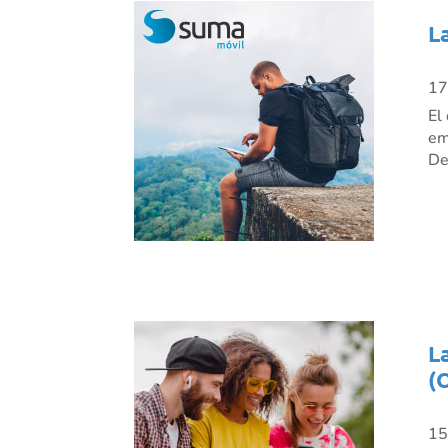
L
17
El
em
De
L
(
15