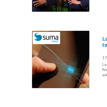
L
t
17
La
fi
ad