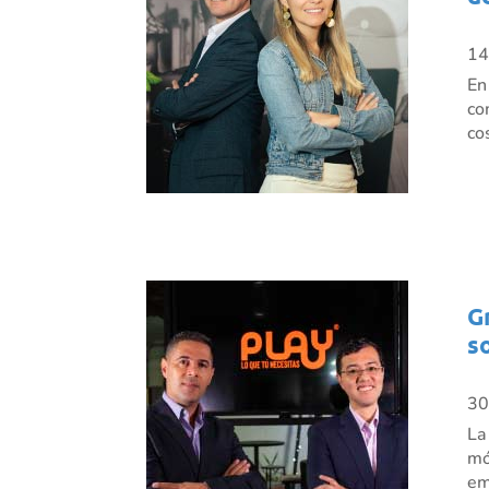
14
En
co
co
G
s
30
La
mó
em