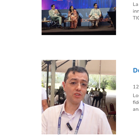
La
in
TI
D
12
Lo
fi
an