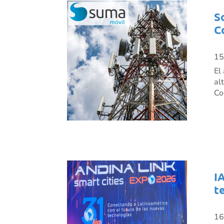
S
C
15
El
al
Co
I
t
16