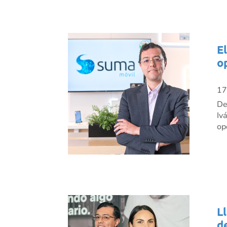
E
o
17
De
Iv
op
L
d