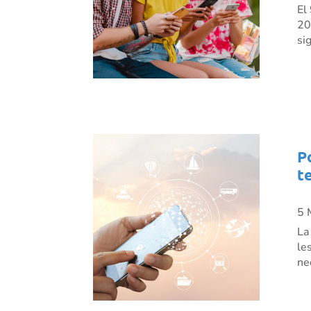
El
20
si
P
t
5 
La
le
ne