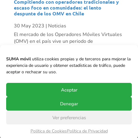
Compitiendo con operadores tradicionales y
escaso foco en comunidades: el lento
despunte de los OMV en Chile
30 May 2023
|
Noticias
El mercado de los Operadores Móviles Virtuales
(OMV) en el país vive un periodo de
resurgimiento progresivo. Mientras algunos
actores han desaparecido, vemos otros como
SUMA móvil
utiliza cookies propias y de terceros para mejorar la
Mundo Móvil que ha tenido un crecimiento
experiencia de usuario y obtener estadísticas de tráfico, puede
importante de clientes en el último tiempo, y se
aceptar o rechazar su uso.
proyecta...
Aceptar
Denegar
Ver preferencias
© Copyright 2017-2024
SUMA móvil S.p.A.
.
Política de Cookies
Política de Privacidad
Todos los derechos reservados.