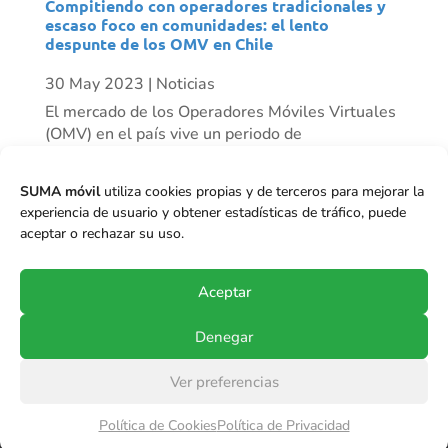
Compitiendo con operadores tradicionales y
escaso foco en comunidades: el lento
despunte de los OMV en Chile
30 May 2023
|
Noticias
El mercado de los Operadores Móviles Virtuales
(OMV) en el país vive un periodo de
resurgimiento progresivo. Mientras algunos
actores han desaparecido, vemos otros como
SUMA móvil
utiliza cookies propias y de terceros para mejorar la
Mundo Móvil que ha tenido un crecimiento
experiencia de usuario y obtener estadísticas de tráfico, puede
importante de clientes en el último tiempo, y se
aceptar o rechazar su uso.
proyecta...
Aceptar
Denegar
Ver preferencias
© Copyright 2017-2024
SUMA móvil S.p.A.
.
Política de Cookies
Política de Privacidad
Todos los derechos reservados.