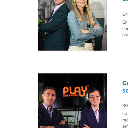
14
En
co
co
G
s
30
La
mó
em