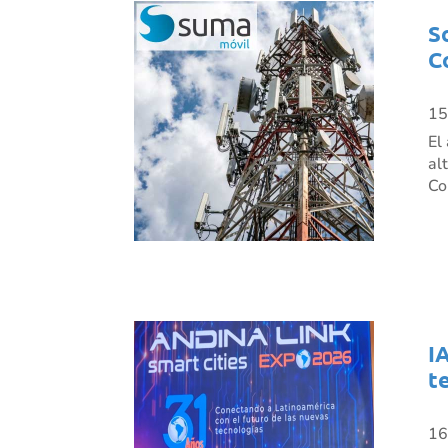
S
C
15
El
al
Co
I
t
16