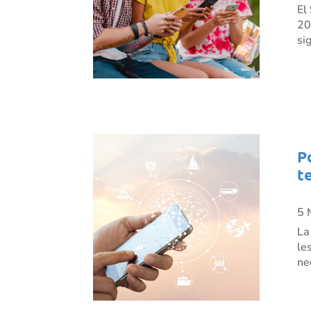
El
20
si
P
t
5 
La
le
ne