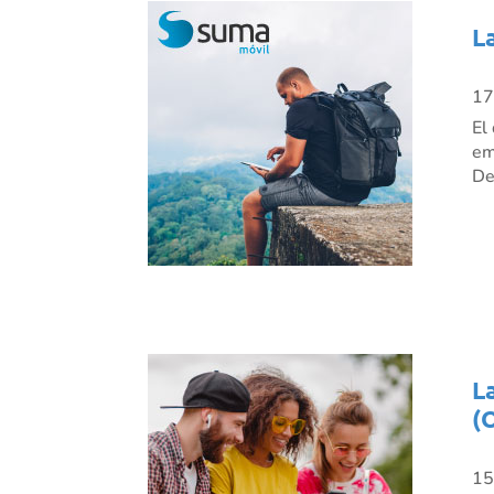
L
17
El
em
De
L
(
15