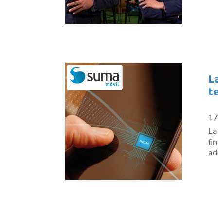
L
t
17
La
fi
ad