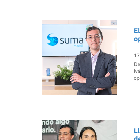
E
o
17
De
Iv
op
L
d