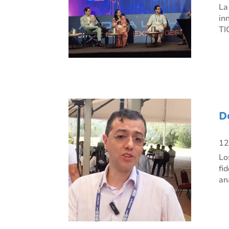
La
in
TI
D
12
Lo
fi
an