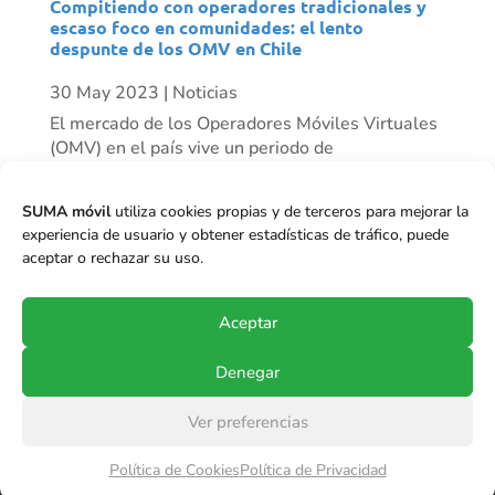
Compitiendo con operadores tradicionales y
escaso foco en comunidades: el lento
despunte de los OMV en Chile
30 May 2023
|
Noticias
El mercado de los Operadores Móviles Virtuales
(OMV) en el país vive un periodo de
resurgimiento progresivo. Mientras algunos
actores han desaparecido, vemos otros como
SUMA móvil
utiliza cookies propias y de terceros para mejorar la
Mundo Móvil que ha tenido un crecimiento
experiencia de usuario y obtener estadísticas de tráfico, puede
importante de clientes en el último tiempo, y se
aceptar o rechazar su uso.
proyecta...
Aceptar
Denegar
Ver preferencias
© Copyright 2017-2024
SUMA móvil S.p.A.
.
Política de Cookies
Política de Privacidad
Todos los derechos reservados.