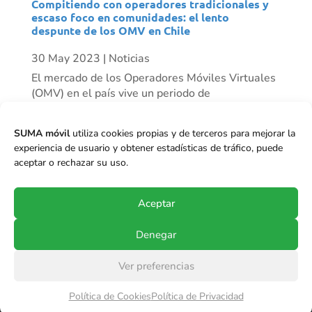
Compitiendo con operadores tradicionales y
escaso foco en comunidades: el lento
despunte de los OMV en Chile
30 May 2023
|
Noticias
El mercado de los Operadores Móviles Virtuales
(OMV) en el país vive un periodo de
resurgimiento progresivo. Mientras algunos
actores han desaparecido, vemos otros como
SUMA móvil
utiliza cookies propias y de terceros para mejorar la
Mundo Móvil que ha tenido un crecimiento
experiencia de usuario y obtener estadísticas de tráfico, puede
importante de clientes en el último tiempo, y se
aceptar o rechazar su uso.
proyecta...
Aceptar
Denegar
Ver preferencias
© Copyright 2017-2024
SUMA móvil S.p.A.
.
Política de Cookies
Política de Privacidad
Todos los derechos reservados.