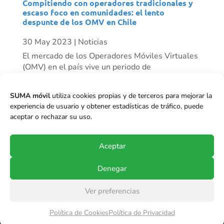
Compitiendo con operadores tradicionales y
escaso foco en comunidades: el lento
despunte de los OMV en Chile
30 May 2023
|
Noticias
El mercado de los Operadores Móviles Virtuales
(OMV) en el país vive un periodo de
resurgimiento progresivo. Mientras algunos
actores han desaparecido, vemos otros como
SUMA móvil
utiliza cookies propias y de terceros para mejorar la
Mundo Móvil que ha tenido un crecimiento
experiencia de usuario y obtener estadísticas de tráfico, puede
importante de clientes en el último tiempo, y se
aceptar o rechazar su uso.
proyecta...
Aceptar
Denegar
Ver preferencias
© Copyright 2017-2024
SUMA móvil S.p.A.
.
Política de Cookies
Política de Privacidad
Todos los derechos reservados.