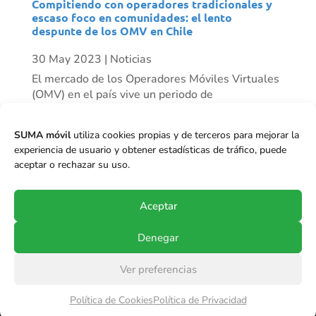
Compitiendo con operadores tradicionales y
escaso foco en comunidades: el lento
despunte de los OMV en Chile
30 May 2023
|
Noticias
El mercado de los Operadores Móviles Virtuales
(OMV) en el país vive un periodo de
resurgimiento progresivo. Mientras algunos
actores han desaparecido, vemos otros como
SUMA móvil
utiliza cookies propias y de terceros para mejorar la
Mundo Móvil que ha tenido un crecimiento
experiencia de usuario y obtener estadísticas de tráfico, puede
importante de clientes en el último tiempo, y se
aceptar o rechazar su uso.
proyecta...
Aceptar
Denegar
Ver preferencias
© Copyright 2017-2024
SUMA móvil S.p.A.
.
Política de Cookies
Política de Privacidad
Todos los derechos reservados.