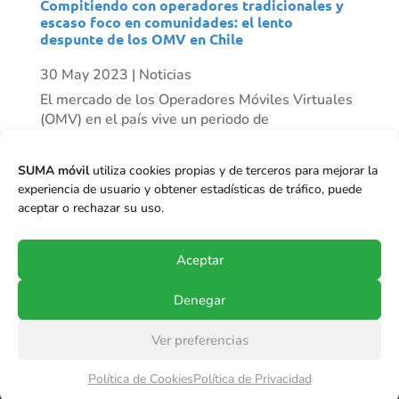
Compitiendo con operadores tradicionales y
escaso foco en comunidades: el lento
despunte de los OMV en Chile
30 May 2023
|
Noticias
El mercado de los Operadores Móviles Virtuales
(OMV) en el país vive un periodo de
resurgimiento progresivo. Mientras algunos
actores han desaparecido, vemos otros como
SUMA móvil
utiliza cookies propias y de terceros para mejorar la
Mundo Móvil que ha tenido un crecimiento
experiencia de usuario y obtener estadísticas de tráfico, puede
importante de clientes en el último tiempo, y se
aceptar o rechazar su uso.
proyecta...
Aceptar
Denegar
Ver preferencias
© Copyright 2017-2024
SUMA móvil S.p.A.
.
Política de Cookies
Política de Privacidad
Todos los derechos reservados.