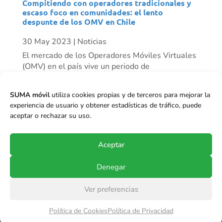
Compitiendo con operadores tradicionales y
escaso foco en comunidades: el lento
despunte de los OMV en Chile
30 May 2023
|
Noticias
El mercado de los Operadores Móviles Virtuales
(OMV) en el país vive un periodo de
resurgimiento progresivo. Mientras algunos
actores han desaparecido, vemos otros como
SUMA móvil
utiliza cookies propias y de terceros para mejorar la
Mundo Móvil que ha tenido un crecimiento
experiencia de usuario y obtener estadísticas de tráfico, puede
importante de clientes en el último tiempo, y se
aceptar o rechazar su uso.
proyecta...
Aceptar
Denegar
Ver preferencias
© Copyright 2017-2024
SUMA móvil S.p.A.
.
Política de Cookies
Política de Privacidad
Todos los derechos reservados.