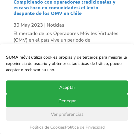
Compitiendo con operadores tradicionales y
escaso foco en comunidades: el lento
despunte de los OMV en Chile
30 May 2023
|
Noticias
El mercado de los Operadores Móviles Virtuales
(OMV) en el país vive un periodo de
resurgimiento progresivo. Mientras algunos
actores han desaparecido, vemos otros como
SUMA móvil
utiliza cookies propias y de terceros para mejorar la
Mundo Móvil que ha tenido un crecimiento
experiencia de usuario y obtener estadísticas de tráfico, puede
importante de clientes en el último tiempo, y se
aceptar o rechazar su uso.
proyecta...
Aceptar
Denegar
Ver preferencias
© Copyright 2017-2024
SUMA móvil S.p.A.
.
Política de Cookies
Política de Privacidad
Todos los derechos reservados.