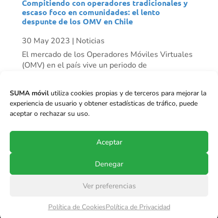
Compitiendo con operadores tradicionales y
escaso foco en comunidades: el lento
despunte de los OMV en Chile
30 May 2023
|
Noticias
El mercado de los Operadores Móviles Virtuales
(OMV) en el país vive un periodo de
resurgimiento progresivo. Mientras algunos
actores han desaparecido, vemos otros como
SUMA móvil
utiliza cookies propias y de terceros para mejorar la
Mundo Móvil que ha tenido un crecimiento
experiencia de usuario y obtener estadísticas de tráfico, puede
importante de clientes en el último tiempo, y se
aceptar o rechazar su uso.
proyecta...
Aceptar
Denegar
Ver preferencias
© Copyright 2017-2024
SUMA móvil S.p.A.
.
Política de Cookies
Política de Privacidad
Todos los derechos reservados.