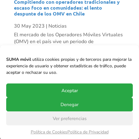
Compitiendo con operadores tradicionales y
escaso foco en comunidades: el lento
despunte de los OMV en Chile
30 May 2023
|
Noticias
El mercado de los Operadores Móviles Virtuales
(OMV) en el país vive un periodo de
resurgimiento progresivo. Mientras algunos
actores han desaparecido, vemos otros como
SUMA móvil
utiliza cookies propias y de terceros para mejorar la
Mundo Móvil que ha tenido un crecimiento
experiencia de usuario y obtener estadísticas de tráfico, puede
importante de clientes en el último tiempo, y se
aceptar o rechazar su uso.
proyecta...
Aceptar
Denegar
Ver preferencias
© Copyright 2017-2024
SUMA móvil S.p.A.
.
Política de Cookies
Política de Privacidad
Todos los derechos reservados.