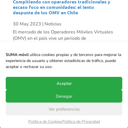
Compitiendo con operadores tradicionales y
escaso foco en comunidades: el lento
despunte de los OMV en Chile
30 May 2023
|
Noticias
El mercado de los Operadores Móviles Virtuales
(OMV) en el país vive un periodo de
resurgimiento progresivo. Mientras algunos
actores han desaparecido, vemos otros como
SUMA móvil
utiliza cookies propias y de terceros para mejorar la
Mundo Móvil que ha tenido un crecimiento
experiencia de usuario y obtener estadísticas de tráfico, puede
importante de clientes en el último tiempo, y se
aceptar o rechazar su uso.
proyecta...
Aceptar
Denegar
Ver preferencias
© Copyright 2017-2024
SUMA móvil S.p.A.
.
Política de Cookies
Política de Privacidad
Todos los derechos reservados.