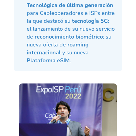
Tecnológica de última generación
para Cableoperadores e ISPs entre
la que destacó su
tecnología 5G
;
el lanzamiento de su nuevo servicio
de
reconocimiento biométrico
; su
nueva oferta de
roaming
internacional
y su nueva
Plataforma eSIM
.