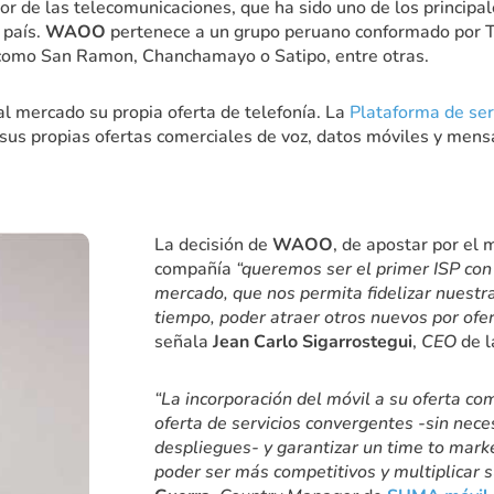
tor de las telecomunicaciones, que ha sido uno de los principa
 país.
WAOO
pertenece a un grupo peruano conformado por Tel
 como San Ramon, Chanchamayo o Satipo, entre otras.
al mercado su propia oferta de telefonía. La
Plataforma de se
us propias ofertas comerciales de voz, datos móviles y mensa
La decisión de
WAOO
, de apostar por el 
compañía
“queremos ser el primer ISP con
mercado, que nos permita fidelizar nuestr
tiempo, poder atraer otros nuevos por ofert
señala
Jean Carlo Sigarrostegui
,
CEO
de l
“La incorporación del móvil a su oferta c
oferta de servicios convergentes -sin nece
despliegues- y garantizar un time to market
poder ser más competitivos y multiplicar 