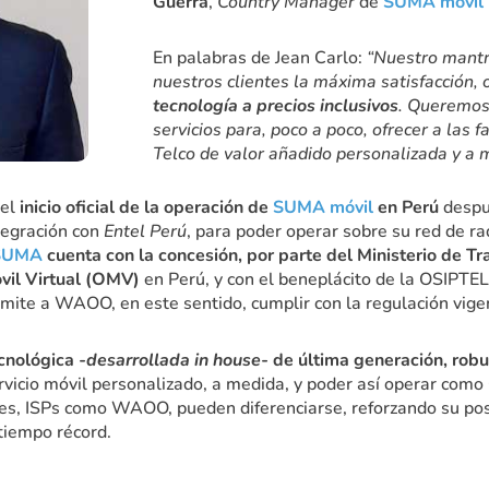
Guerra
,
Country Manager
de
SUMA móvil 
En palabras de Jean Carlo:
“Nuestro mantra
nuestros clientes la máxima satisfacción, 
tecnología a precios inclusivos
. Queremos
servicios para, poco a poco, ofrecer a las 
Telco de valor añadido personalizada y a 
 el
inicio oficial de la operación de
SUMA móvil
en Perú
despu
tegración con
Entel Perú
, para poder operar sobre su red de ra
SUMA
cuenta con la concesión, por parte del Ministerio de T
vil Virtual (OMV)
en Perú, y con el beneplácito de la OSIPTE
rmite a WAOO, en este sentido, cumplir con la regulación vig
cnológica
-desarrollada in house-
de última generación, robu
rvicio móvil personalizado, a medida, y poder así operar com
tes, ISPs como WAOO, pueden diferenciarse, reforzando su pos
tiempo récord.