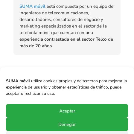
SUMA móvil
está compuesta por un equipo de
ingenieros de telecomunicaciones,
desarrolladores, consultores de negocio y
marketing especializados en el sector de la
telefonía móvil que cuentan con una
experiencia contrastada en el sector Telco de
más de 20 años
.

Mario Giuffra
,
Mauricio Guerra
,
Mundo
SUMA móvil
utiliza cookies propias y de terceros para mejorar la
Empresarial
,
OMVs
,
Perú
experiencia de usuario y obtener estadísticas de tráfico, puede
aceptar o rechazar su uso.
←
Anterior
Siguiente
→
Aceptar
Denegar
© Copyright 2017-2024
SUMA móvil S.p.A.
.