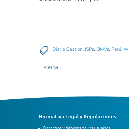

Diario Gestión
,
ISPs
,
OMVs
,
Perú
,
W
←
Anterior
Normativa Legal y Regulaciones
Derechos y deberes de los usuarios