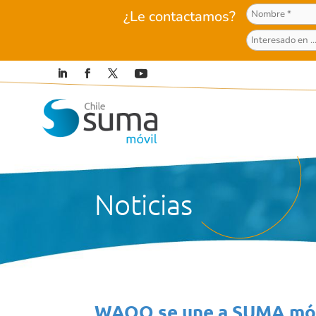
¿Le contactamos?
Noticias
WAOO se une a SUMA móvil