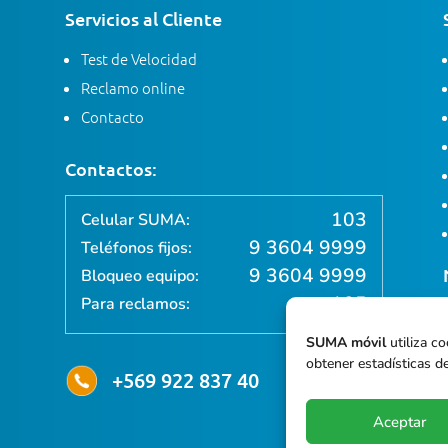
Servicios al Cliente
Test de Velocidad
Reclamo online
Contacto
Contactos:
103
Celular SUMA:
9 3604 9999
Teléfonos fijos:
9 3604 9999
Bloqueo equipo:
105
Para reclamos:
SUMA móvil
utiliza co
obtener estadísticas de
+569 922 837 40
Aceptar