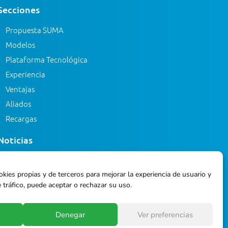
Secciones
Propuesta SUMA
Modelos
Plataforma Tecnológica
Experiencia
Ventajas
Aliados
Recargas
Noticias
Eventos
okies propias y de terceros para mejorar la experiencia de usuario y
Blog
 tráfico, puede aceptar o rechazar su uso.
Glosario
Denegar
Ver preferencias