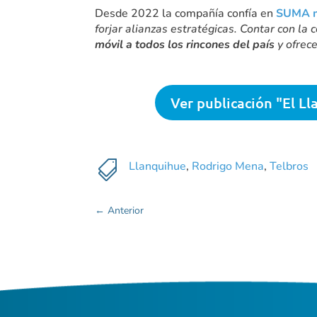
Desde 2022 la compañía confía en
SUMA m
forjar alianzas estratégicas. Contar con la
móvil a todos los rincones del país
y ofrec
Ver publicación "El L

Llanquihue
,
Rodrigo Mena
,
Telbros
←
Anterior