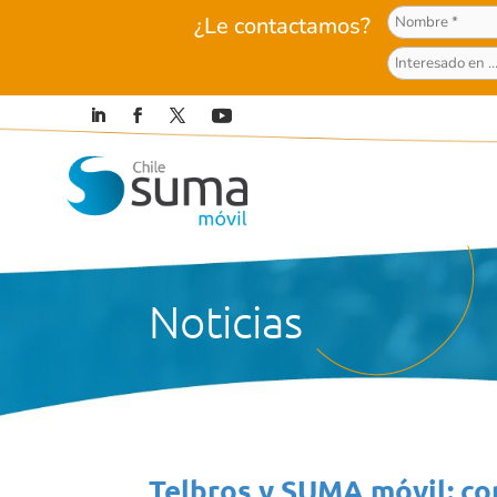
¿Le contactamos?
Noticias
Telbros y SUMA móvil: con