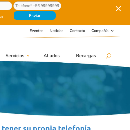
M
ad
Eventos
Noticias
Contacto
Compañía
Servicios
Aliados
Recargas
 tener su propia telefonía