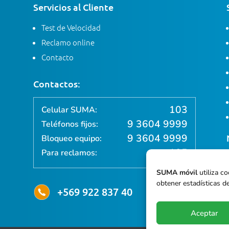
Servicios al Cliente
Test de Velocidad
Reclamo online
Contacto
Contactos:
103
Celular SUMA:
9 3604 9999
Teléfonos fijos:
9 3604 9999
Bloqueo equipo:
105
Para reclamos:
SUMA móvil
utiliza co
obtener estadísticas de
+569 922 837 40
Aceptar