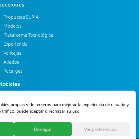
Secciones
Propuesta SUMA
Modelos
Plataforma Tecnológica
Experiencia
Ventajas
Aliados
Recargas
Noticias
Eventos
okies propias y de terceros para mejorar la experiencia de usuario y
Blog
 tráfico, puede aceptar o rechazar su uso.
Glosario
Denegar
Ver preferencias