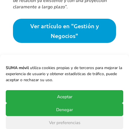
de relación ya existente y con una proyección
claramente a largo plazo”
.
Ver artículo en "Gestión y
Negocios"

Colombia
,
Gestión & Negocios
,
ISPs
,
Mario
SUMA móvil
utiliza cookies propias y de terceros para mejorar la
Mendiguren
,
OMVs
experiencia de usuario y obtener estadísticas de tráfico, puede
aceptar o rechazar su uso.
←
Anterior
Siguiente
→
Aceptar
Denegar
© Copyright 2017-2024
SUMA móvil S.p.A.
.
Ver preferencias
Todos los derechos reservados.