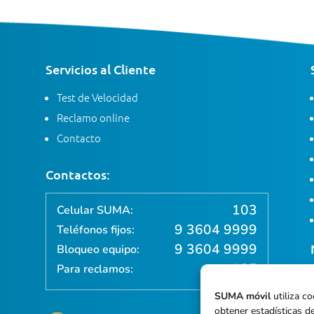
Servicios al Cliente
Test de Velocidad
Reclamo online
Contacto
Contactos:
103
Celular SUMA:
9 3604 9999
Teléfonos fijos:
9 3604 9999
Bloqueo equipo:
105
Para reclamos:
SUMA móvil
utiliza co
obtener estadísticas de