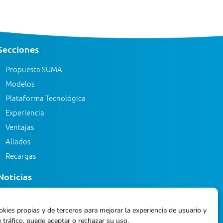
Secciones
Propuesta SUMA
Modelos
Plataforma Tecnológica
Experiencia
Ventajas
Aliados
Recargas
Noticias
Eventos
okies propias y de terceros para mejorar la experiencia de usuario y
Blog
 tráfico, puede aceptar o rechazar su uso.