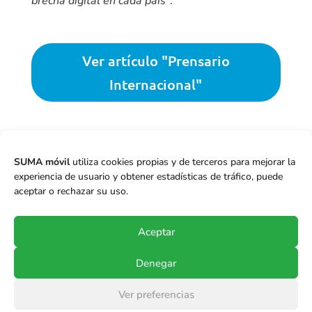
brecha digital en cada país”
.
Ver artículo "Prensario
Internacional"

Cableoperadores
,
ISPs
,
Mario Mendiguren
,
SUMA móvil
utiliza cookies propias y de terceros para mejorar la
Prensario
experiencia de usuario y obtener estadísticas de tráfico, puede
aceptar o rechazar su uso.
←
Anterior
Siguiente
→
Aceptar
Denegar
© Copyright 2017-2024
SUMA móvil S.p.A.
.
Ver preferencias
Todos los derechos reservados.