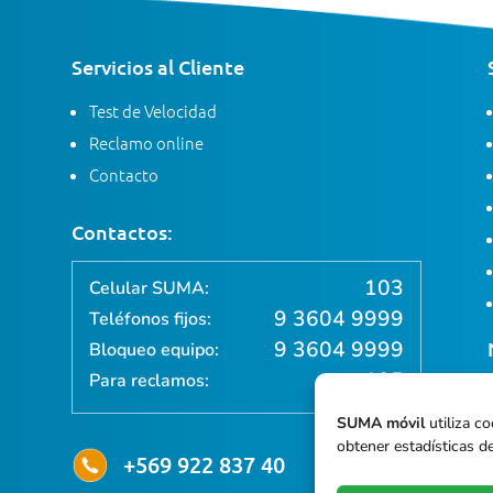
Servicios al Cliente
Test de Velocidad
Reclamo online
Contacto
Contactos:
103
Celular SUMA:
9 3604 9999
Teléfonos fijos:
9 3604 9999
Bloqueo equipo:
105
Para reclamos:
SUMA móvil
utiliza co
obtener estadísticas de
+569 922 837 40