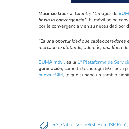
Mauricio Guerra
,
Country Manager
de
SUMA
hacia la convergencia”
. El móvil se ha con
por la convergencia y en su necesidad por d
“Es una oportunidad que cableoperadores e 
mercado explotando, además, una línea de 
SUMA móvil
es la
1ª Plataforma de Servic
generación
, como la tecnología 5G -lista 
nueva eSIM
, lo que supone un cambio signif

5G
,
CableTV+
,
eSiM
,
Expo ISP Perú
,