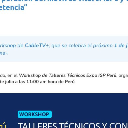
etencia”
orkshop de
CableTV+
, que se celebra el próximo
1 de 
ma-.
do, en el
Workshop de Talleres Técnicos Expo ISP Perú
, org
de julio a las 11:00 am hora de Perú
.