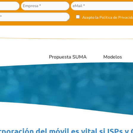
Acepto la
Política de Privacid
Propuesta SUMA
Modelos
rporación del móvil es vital si ISPs 