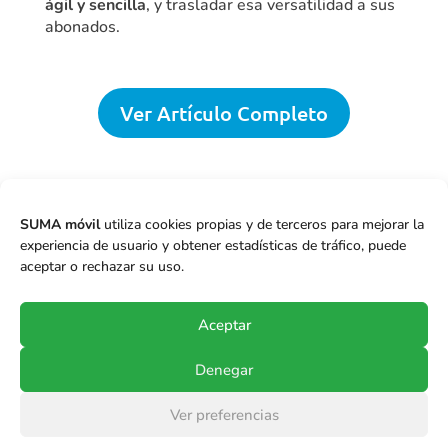
ágil y sencilla
, y trasladar esa versatilidad a sus
abonados.
Ver Artículo Completo

Colombia
,
Dumar Perdomo
,
IYO Móvil
,
SUMA móvil
utiliza cookies propias y de terceros para mejorar la
Juan Carlos Buitrago
experiencia de usuario y obtener estadísticas de tráfico, puede
aceptar o rechazar su uso.
←
Anterior
Siguiente
→
Aceptar
Denegar
© Copyright 2017-2024
SUMA móvil S.p.A.
.
Ver preferencias
Todos los derechos reservados.