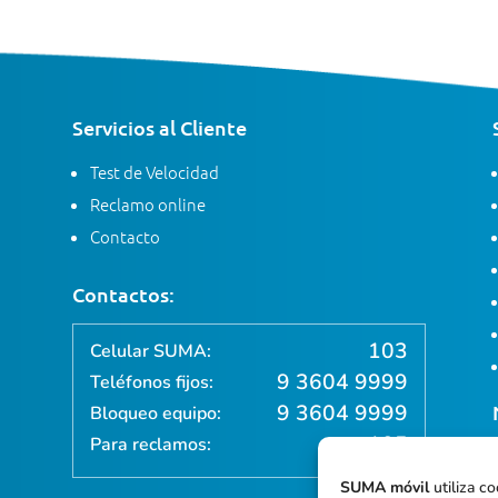
Servicios al Cliente
Test de Velocidad
Reclamo online
Contacto
Contactos:
103
Celular SUMA:
9 3604 9999
Teléfonos fijos:
9 3604 9999
Bloqueo equipo:
105
Para reclamos:
SUMA móvil
utiliza co